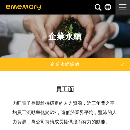
企業永續
企業永續績效
永續發展
員工面
友善職場
力旺電子長期維持穩定的人力資源，近三年間之平
股東承諾
均員工流動率低於6%，遠低於業界平均，豐沛的人
社會參與
力資源，為公司持續成長提供強而有力的動能。
利害關係人專區