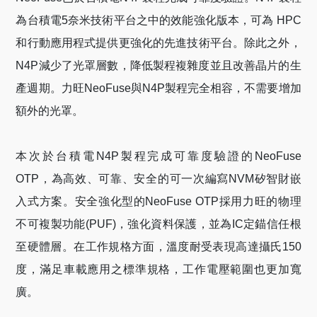
為台積電
5
奈米技術平台之中的效能強化版本，可為
HPC
和行動應用程式提供更強化的先進技術平台。除此之外，
N4P
減少了光罩層數，降低製程複雜度並且改善晶片的生
產週期。力旺
NeoFuse
與
N4P
製程完全相容，不需要增加
額外的光罩。
本次於台積電
N4P
製程完成可靠度驗證的
NeoFuse
OTP
，為高效、可靠、安全的可一次編寫
NVM
矽智財嵌
入式方案。安全強化型的
NeoFuse OTP
採用力旺的物理
不可複製功能
(PUF)
，強化資料保護，並為
IC
定錨信任根
至硬體層。在工作規格方面，溫度耐受表現高達攝氏
150
度，滿足車載應用之標準規格，工作電壓範圍也更加寬
廣。