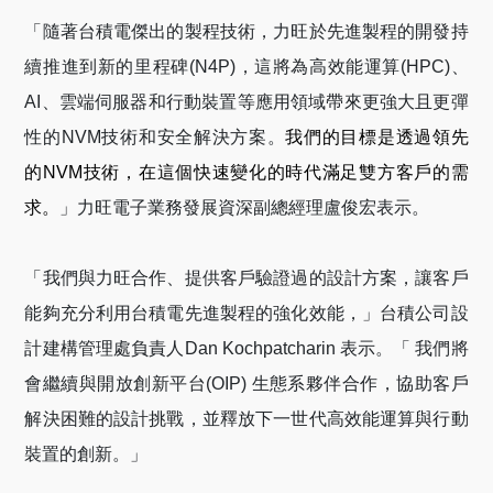
「隨著台積電傑出的製程技術，力旺於先進製程的開發持
續推進到新的里程碑
(N4P)
，這將為高效能運算
(HPC)
、
AI
、雲端伺服器和行動裝置等應用領域帶來更強大且更彈
性的
NVM
技術和安全解決方案。
我們的目標是透過領先
的
NVM
技術，在這個快速變化的時代滿足雙方客戶的需
求。
」力旺電子業務發展資深副總經理盧俊宏表示。
「我們與力旺合作、提供客戶驗證過的設計方案，讓客戶
能夠充分利用台積電先進製程的強化效能，」台積公司設
計建構管理處負責人
Dan Kochpatcharin
表示
。
「
我們將
會繼續與開放創新平台
(OIP)
生態系夥伴合作，協助客戶
解決困難的設計挑戰，並釋放下一世代高效能運算與行動
裝置的創新。」