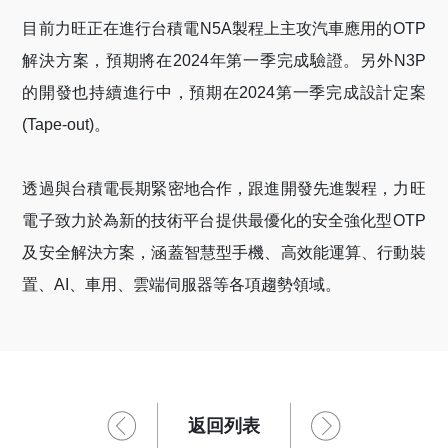
目前力旺正在進行台積電
N5A
製程上主攻汽車應用的
OTP
解決方案，預期將在
2024
年第一季完成驗證。另外
N3P
的開發也持續進行中，預期在
2024
第一季完成設計定案
(Tape-out)
。
透過與台積電長期緊密地合作，跟進
開發
先進製程，力旺
電子致力於為新的技術平台提供最優化的安全強化型
OTP
及安全解決方案，涵蓋智慧型手機、高效能運算、行動裝
置、
AI
、車用、雲端伺服器等各項趨勢領域。
返回列表