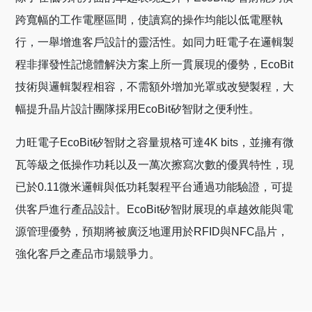
跨寬幅的工作電壓區間，使讀寫的操作均能以低電壓執
行，一舉增進客戶設計的靈活性。如同力旺電子在邏輯製
程非揮發性記憶體解決方案上所一貫展現的優勢，EcoBit
技術與邏輯製程相容，不需額外增加光罩或改變製程，大
幅提升晶片設計團隊採用EcoBit矽智財之便利性。
力旺電子EcoBit矽智財之容量規格可達4K bits，並擁有微
瓦等級之低操作功耗以及一萬次擦寫次數的優異特性，現
已於0.11微米邏輯與低功耗製程平台通過功能驗證，可提
供客戶進行產品設計。EcoBit矽智財展現的卓越效能與電
源管理優勢，預期將被廣泛地運用於RFID與NFC晶片，
強化客戶之產品市場競爭力。