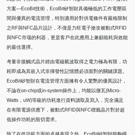
方案—EcoBit技術，EcoBit矽智財具備極低的工作電壓區
間與優異的電流管理，特別適用於對供電條件有嚴格限制
之RF與NFC晶片設計，不僅是力旺電子搶攻被動式RFID
與NFC市場的利器，更是客戶在此應用上兼顧能耗與效能
的最佳選擇。
考量非接觸式晶片經由電磁載波取得之電力極為有限，功
耗即成為其嵌入式非揮發性記憶體必須面對的關鍵課題。
EcoBit矽智財在電流管理方面擁有令人驚艷的優異設計，
不論在on-chip或in-system操作上，均能以微瓦(Micro-
Watts，uW)等級的功耗進行資料讀取及寫入，完全滿足
在有限電源供應下，被動式RFID與NFC標籤晶片對於超
低操作功耗的殷切需求。
除了在低功耗方面的卓越表現之外，EcoBit矽智財能夠橫