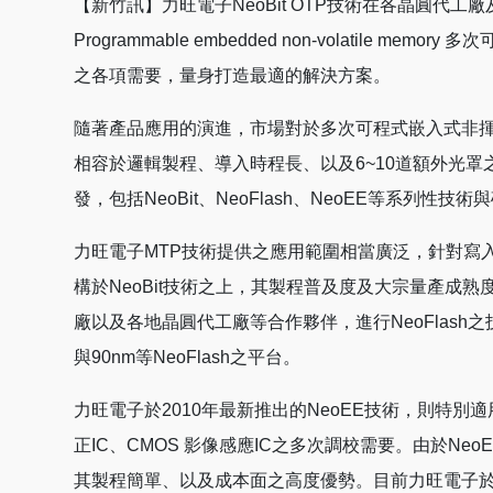
【新竹訊】力旺電子NeoBit OTP技術在各晶圓代工廠
Programmable embedded non-volatil
之各項需要，量身打造最適的解決方案。
隨著產品應用的演進，市場對於多次可程式嵌入式非揮發
相容於邏輯製程、導入時程長、以及6~10道額外光
發，包括NeoBit、NeoFlash、NeoEE等
力旺電子MTP技術提供之應用範圍相當廣泛，針對寫入次
構於NeoBit技術之上，其製程普及度及大宗量產成熟
廠以及各地晶圓代工廠等合作夥伴，進行NeoFlash之技
與90nm等NeoFlash之平台。
力旺電子於2010年最新推出的NeoEE技術，則特
正IC、CMOS 影像感應IC之多次調校需要。由於N
其製程簡單、以及成本面之高度優勢。目前力旺電子於N