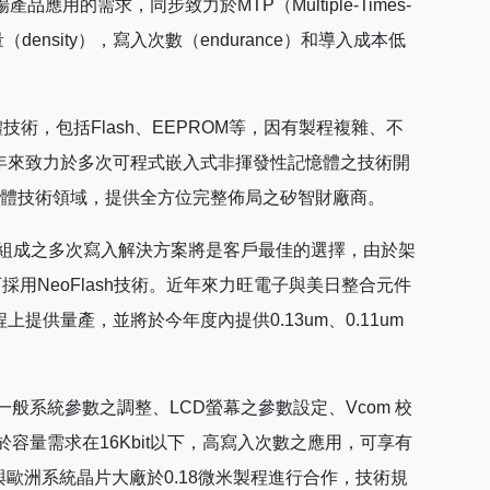
的需求，同步致力於MTP（Multiple-Times-
容量（density），寫入次數（endurance）和導入成本低
，包括Flash、EEPROM等，因有製程複雜、不
年來致力於多次可程式嵌入式非揮發性記憶體之技術開
性記憶體技術領域，提供全方位完整佈局之矽智財廠商。
t元件組成之多次寫入解決方案將是客戶最佳的選擇，由於架
採用NeoFlash技術。近年來力旺電子與美日整合元件
上提供量產，並將於今年度內提供0.13um、0.11um
般系統參數之調整、LCD螢幕之參數設定、Vcom 校
於容量需求在16Kbit以下，高寫入次數之應用，可享有
與歐洲系統晶片大廠於0.18微米製程進行合作，技術規