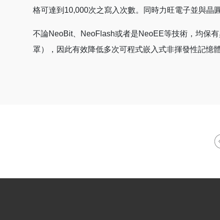
格可達到10,000次之寫入次數。同時力旺電子並與晶
不論NeoBit、NeoFlash或者是NeoEE等技術
罩），因此有效降低多次可程式嵌入式非揮發性記憶