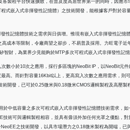
及各製程平台快速擴散，在普及度高居世界第一的同時，因應市場產品應用
e memory 多次可程式嵌入式非揮發性記憶體）之技術開發，能根據客戶對於
性記憶體技術之需求與日俱增。惟現有嵌入式非揮發性記憶體技術
罩之高成本等限制，令廠商望之卻步，不易普及採用。力旺電子近
系列性技術與矽智財，為業界少見能夠於MTP多次可程式嵌入式非揮發
數小於10次之應用，採行多區塊的NeoBit IP，以NeoBi
度最高。而針對容量16Kbit以上，更高寫入次數之應用需求，則可
術開發，已可於0.25微米與0.18微米CMOS邏輯製程及高壓製程
別適用於中低容量之多次可程式嵌入式非揮發性記憶體技術需求，如一
eoEE技術可與邏輯製程相容，並具有毋須外加任何光罩之優點，對
eoEE之技術開發，以具市場潛力之0.18微米製程為開端，已